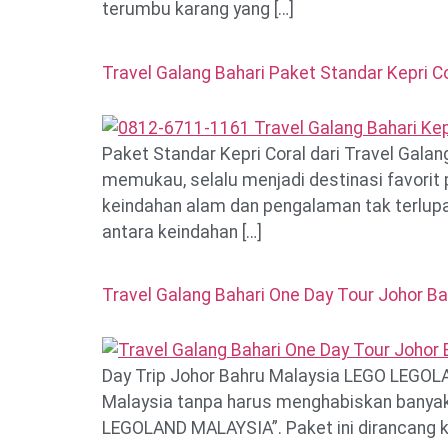
terumbu karang yang […]
Travel Galang Bahari Paket Standar Kepri
Paket Standar Kepri Coral dari Travel Gal
memukau, selalu menjadi destinasi favori
keindahan alam dan pengalaman tak terlupa
antara keindahan […]
Travel Galang Bahari One Day Tour Johor B
Day Trip Johor Bahru Malaysia LEGO LEGOLA
Malaysia tanpa harus menghabiskan banyak
LEGOLAND MALAYSIA”. Paket ini dirancang k