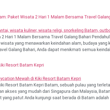
Home
am: Paket Wisata 2 Hari 1 Malam Bersama Travel Galang
 2 Hari 1 Malam Bersama Travel Galang Bahari Pendahulu
i wisata yang menawarkan keindahan alam, budaya yang ka
avel Galang Bahari, Anda dapat menikmati semua keindah
iki Resort Batam Kepri
iki Resort Batam Kepri Batam, sebuah pulau yang terleta
ngan akses yang mudah dari Singapura dan Malaysia, Bat
at yang patut Anda kunjungi saat berada di Batam adalah 