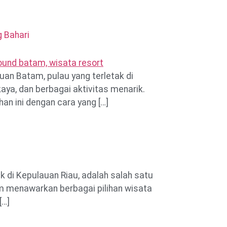
Travel
Harga
Hotel
 Bahari
About Us
an Batam, pulau yang terletak di
ya, dan berbagai aktivitas menarik.
an ini dengan cara yang […]
k di Kepulauan Riau, adalah salah satu
am menawarkan berbagai pilihan wisata
[…]