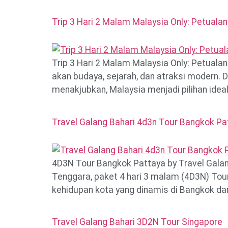
Trip 3 Hari 2 Malam Malaysia Only: Petuala
Trip 3 Hari 2 Malam Malaysia Only: Petual
akan budaya, sejarah, dan atraksi modern.
menakjubkan, Malaysia menjadi pilihan idea
Travel Galang Bahari 4d3n Tour Bangkok Pa
4D3N Tour Bangkok Pattaya by Travel Galan
Tenggara, paket 4 hari 3 malam (4D3N) Tou
kehidupan kota yang dinamis di Bangkok dan
Travel Galang Bahari 3D2N Tour Singapore