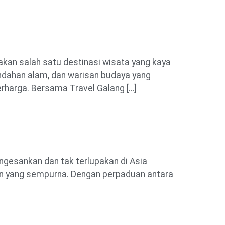
akan salah satu destinasi wisata yang kaya
ndahan alam, dan warisan budaya yang
erharga. Bersama Travel Galang […]
ngesankan dan tak terlupakan di Asia
han yang sempurna. Dengan perpaduan antara