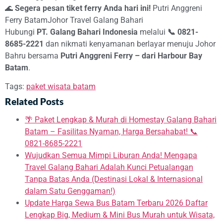
🌊
Segera pesan tiket ferry Anda hari ini!
Putri Anggreni
Ferry BatamJohor Travel Galang Bahari
Hubungi
PT. Galang Bahari Indonesia
melalui
📞 0821-
8685-2221
dan nikmati kenyamanan berlayar menuju Johor
Bahru bersama
Putri Anggreni Ferry – dari Harbour Bay
Batam
.
Tags:
paket wisata batam
Related Posts
🌴 Paket Lengkap & Murah di Homestay Galang Bahari
Batam – Fasilitas Nyaman, Harga Bersahabat! 📞
0821-8685-2221
Wujudkan Semua Mimpi Liburan Anda! Mengapa
Travel Galang Bahari Adalah Kunci Petualangan
Tanpa Batas Anda (Destinasi Lokal & Internasional
dalam Satu Genggaman!)
Update Harga Sewa Bus Batam Terbaru 2026 Daftar
Lengkap Big, Medium & Mini Bus Murah untuk Wisata,