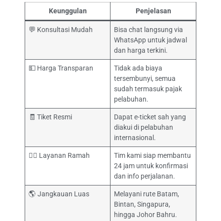
Keunggulan
Penjelasan
💬 Konsultasi Mudah
Bisa chat langsung via
WhatsApp untuk jadwal
dan harga terkini.
💵 Harga Transparan
Tidak ada biaya
tersembunyi, semua
sudah termasuk pajak
pelabuhan.
🧾 Tiket Resmi
Dapat e-ticket sah yang
diakui di pelabuhan
internasional.
🧍‍♀️ Layanan Ramah
Tim kami siap membantu
24 jam untuk konfirmasi
dan info perjalanan.
🌎 Jangkauan Luas
Melayani rute Batam,
Bintan, Singapura,
hingga Johor Bahru.