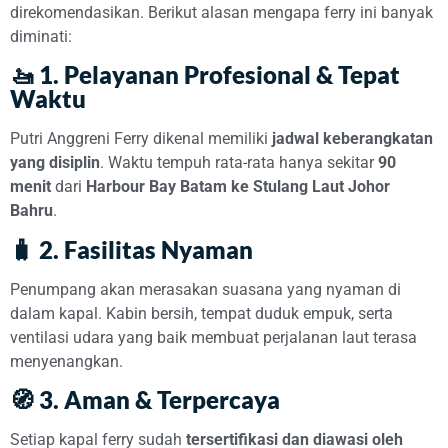
direkomendasikan. Berikut alasan mengapa ferry ini banyak
diminati:
🚤 1. Pelayanan Profesional & Tepat
Waktu
Putri Anggreni Ferry dikenal memiliki
jadwal keberangkatan
yang disiplin
. Waktu tempuh rata-rata hanya sekitar
90
menit
dari
Harbour Bay Batam ke Stulang Laut Johor
Bahru
.
🧳 2. Fasilitas Nyaman
Penumpang akan merasakan suasana yang nyaman di
dalam kapal. Kabin bersih, tempat duduk empuk, serta
ventilasi udara yang baik membuat perjalanan laut terasa
menyenangkan.
🧭 3. Aman & Terpercaya
Setiap kapal ferry sudah
tersertifikasi dan diawasi oleh