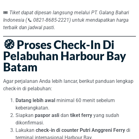
🎟️
Tiket dapat dipesan langsung melalui PT. Galang Bahari
Indonesia (📞 0821-8685-2221) untuk mendapatkan harga
terbaik dan jadwal pasti.
🧭 Proses Check-In Di
Pelabuhan Harbour Bay
Batam
Agar perjalanan Anda lebih lancar, berikut panduan lengkap
check-in di pelabuhan:
Datang lebih awal
minimal 60 menit sebelum
keberangkatan.
Siapkan
paspor asli
dan
tiket ferry
yang sudah
dikonfirmasi.
Lakukan
check-in di counter Putri Anggreni Ferry
di
terminal internasional Harbour Bay.