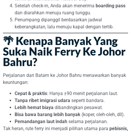
Setelah check-in, Anda akan menerima
boarding pass
dan diarahkan menuju ruang tunggu.
Penumpang dipanggil berdasarkan jadwal
keberangkatan, lalu menuju kapal dengan tertib.
🌴 Kenapa Banyak Yang
Suka Naik Ferry Ke Johor
Bahru?
Perjalanan dari Batam ke Johor Bahru menawarkan banyak
keuntungan:
Cepat & praktis
: Hanya ±90 menit perjalanan laut.
Tanpa ribet imigrasi udara
seperti bandara.
Lebih hemat biaya
dibandingkan pesawat.
Bisa bawa barang lebih banyak
(koper, oleh-oleh, dll).
Pemandangan laut indah
selama perjalanan.
Tak heran, rute ferry ini menjadi pilihan utama para
pebisnis,