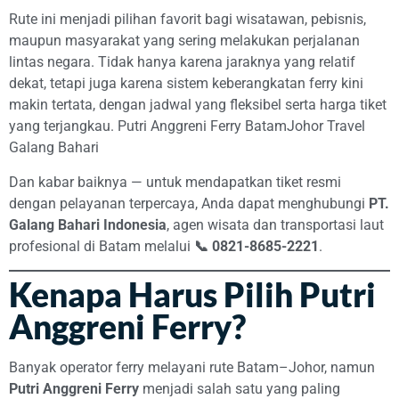
Rute ini menjadi pilihan favorit bagi wisatawan, pebisnis,
maupun masyarakat yang sering melakukan perjalanan
lintas negara. Tidak hanya karena jaraknya yang relatif
dekat, tetapi juga karena sistem keberangkatan ferry kini
makin tertata, dengan jadwal yang fleksibel serta harga tiket
yang terjangkau. Putri Anggreni Ferry BatamJohor Travel
Galang Bahari
Dan kabar baiknya — untuk mendapatkan tiket resmi
dengan pelayanan terpercaya, Anda dapat menghubungi
PT.
Galang Bahari Indonesia
, agen wisata dan transportasi laut
profesional di Batam melalui
📞 0821-8685-2221
.
Kenapa Harus Pilih Putri
Anggreni Ferry?
Banyak operator ferry melayani rute Batam–Johor, namun
Putri Anggreni Ferry
menjadi salah satu yang paling