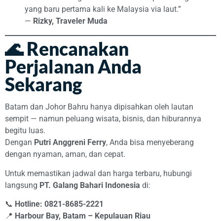
yang baru pertama kali ke Malaysia via laut.”
—
Rizky, Traveler Muda
🌊 Rencanakan
Perjalanan Anda
Sekarang
Batam dan Johor Bahru hanya dipisahkan oleh lautan
sempit — namun peluang wisata, bisnis, dan hiburannya
begitu luas.
Dengan
Putri Anggreni Ferry
, Anda bisa menyeberang
dengan nyaman, aman, dan cepat.
Untuk memastikan jadwal dan harga terbaru, hubungi
langsung
PT. Galang Bahari Indonesia
di:
📞
Hotline: 0821-8685-2221
📍
Harbour Bay, Batam – Kepulauan Riau