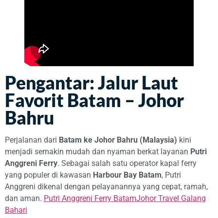
Pengantar: Jalur Laut
Favorit Batam – Johor
Bahru
Perjalanan dari
Batam ke Johor Bahru (Malaysia)
kini
menjadi semakin mudah dan nyaman berkat layanan
Putri
Anggreni Ferry
. Sebagai salah satu operator kapal ferry
yang populer di kawasan
Harbour Bay Batam
, Putri
Anggreni dikenal dengan pelayanannya yang cepat, ramah,
dan aman.
Putri Anggreni Ferry BatamJohor Travel Galang
Bahari