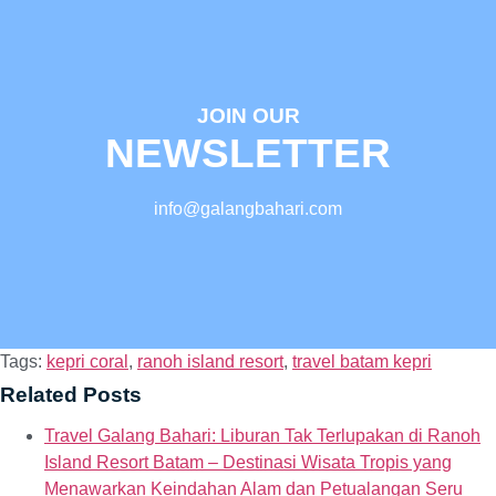
JOIN OUR
NEWSLETTER
info@galangbahari.com
Tags:
kepri coral
,
ranoh island resort
,
travel batam kepri
Related Posts
Travel Galang Bahari: Liburan Tak Terlupakan di Ranoh
Island Resort Batam – Destinasi Wisata Tropis yang
Menawarkan Keindahan Alam dan Petualangan Seru