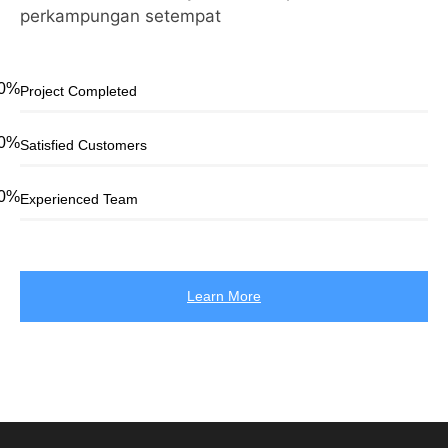
perkampungan setempat
0
%
Project Completed
0
%
Satisfied Customers
0
%
Experienced Team
Learn More