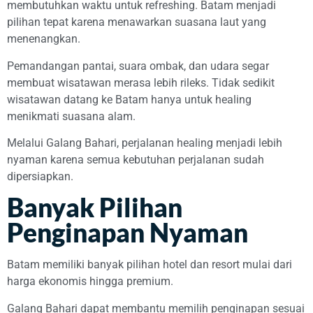
membutuhkan waktu untuk refreshing. Batam menjadi
pilihan tepat karena menawarkan suasana laut yang
menenangkan.
Pemandangan pantai, suara ombak, dan udara segar
membuat wisatawan merasa lebih rileks. Tidak sedikit
wisatawan datang ke Batam hanya untuk healing
menikmati suasana alam.
Melalui Galang Bahari, perjalanan healing menjadi lebih
nyaman karena semua kebutuhan perjalanan sudah
dipersiapkan.
Banyak Pilihan
Penginapan Nyaman
Batam memiliki banyak pilihan hotel dan resort mulai dari
harga ekonomis hingga premium.
Galang Bahari dapat membantu memilih penginapan sesuai