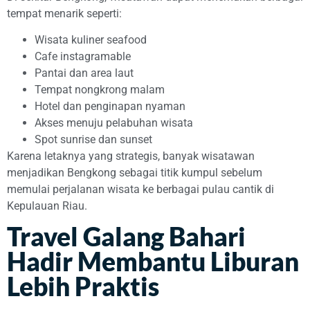
tempat menarik seperti:
Wisata kuliner seafood
Cafe instagramable
Pantai dan area laut
Tempat nongkrong malam
Hotel dan penginapan nyaman
Akses menuju pelabuhan wisata
Spot sunrise dan sunset
Karena letaknya yang strategis, banyak wisatawan
menjadikan Bengkong sebagai titik kumpul sebelum
memulai perjalanan wisata ke berbagai pulau cantik di
Kepulauan Riau.
Travel Galang Bahari
Hadir Membantu Liburan
Lebih Praktis