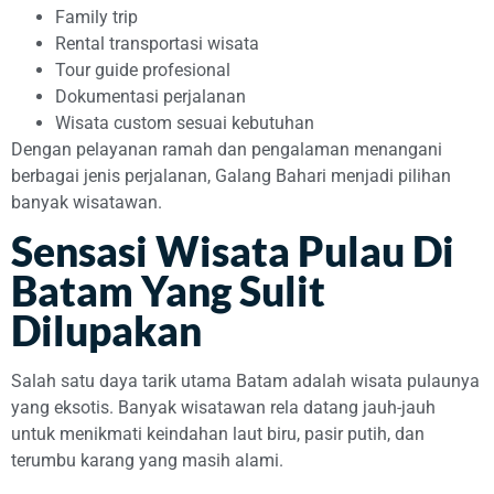
Family trip
Rental transportasi wisata
Tour guide profesional
Dokumentasi perjalanan
Wisata custom sesuai kebutuhan
Dengan pelayanan ramah dan pengalaman menangani
berbagai jenis perjalanan, Galang Bahari menjadi pilihan
banyak wisatawan.
Sensasi Wisata Pulau Di
Batam Yang Sulit
Dilupakan
Salah satu daya tarik utama Batam adalah wisata pulaunya
yang eksotis. Banyak wisatawan rela datang jauh-jauh
untuk menikmati keindahan laut biru, pasir putih, dan
terumbu karang yang masih alami.