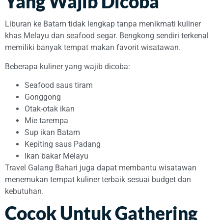
Yang Wajib Dicoba
Liburan ke Batam tidak lengkap tanpa menikmati kuliner
khas Melayu dan seafood segar. Bengkong sendiri terkenal
memiliki banyak tempat makan favorit wisatawan.
Beberapa kuliner yang wajib dicoba:
Seafood saus tiram
Gonggong
Otak-otak ikan
Mie tarempa
Sup ikan Batam
Kepiting saus Padang
Ikan bakar Melayu
Travel Galang Bahari juga dapat membantu wisatawan
menemukan tempat kuliner terbaik sesuai budget dan
kebutuhan.
Cocok Untuk Gathering