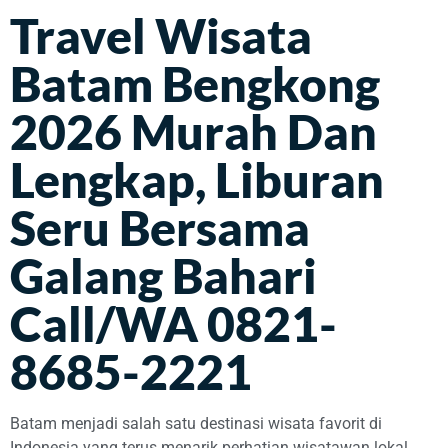
Travel Wisata
Batam Bengkong
2026 Murah Dan
Lengkap, Liburan
Seru Bersama
Galang Bahari
Call/WA 0821-
8685-2221
Batam menjadi salah satu destinasi wisata favorit di
Indonesia yang terus menarik perhatian wisatawan lokal