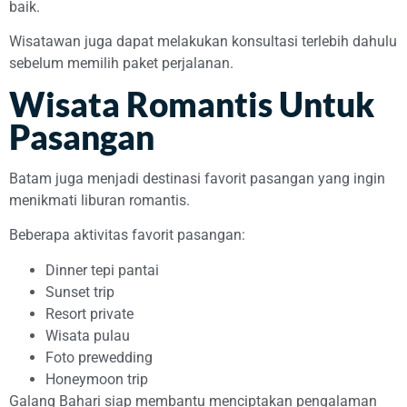
baik.
Wisatawan juga dapat melakukan konsultasi terlebih dahulu
sebelum memilih paket perjalanan.
Wisata Romantis Untuk
Pasangan
Batam juga menjadi destinasi favorit pasangan yang ingin
menikmati liburan romantis.
Beberapa aktivitas favorit pasangan:
Dinner tepi pantai
Sunset trip
Resort private
Wisata pulau
Foto prewedding
Honeymoon trip
Galang Bahari siap membantu menciptakan pengalaman