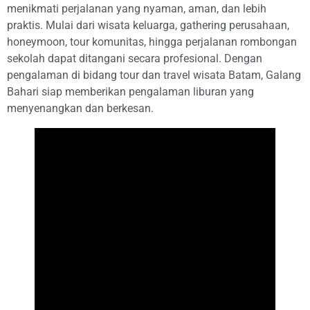
menikmati perjalanan yang nyaman, aman, dan lebih
praktis. Mulai dari wisata keluarga, gathering perusahaan,
honeymoon, tour komunitas, hingga perjalanan rombongan
sekolah dapat ditangani secara profesional. Dengan
pengalaman di bidang tour dan travel wisata Batam, Galang
Bahari siap memberikan pengalaman liburan yang
menyenangkan dan berkesan.