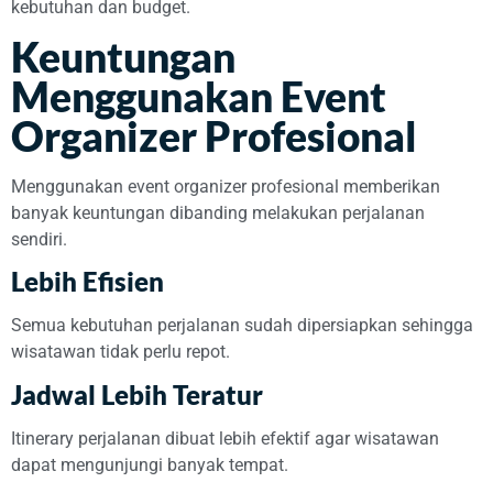
kebutuhan dan budget.
Keuntungan
Menggunakan Event
Organizer Profesional
Menggunakan event organizer profesional memberikan
banyak keuntungan dibanding melakukan perjalanan
sendiri.
Lebih Efisien
Semua kebutuhan perjalanan sudah dipersiapkan sehingga
wisatawan tidak perlu repot.
Jadwal Lebih Teratur
Itinerary perjalanan dibuat lebih efektif agar wisatawan
dapat mengunjungi banyak tempat.