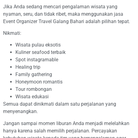
Jika Anda sedang mencari pengalaman wisata yang
nyaman, seru, dan tidak ribet, maka menggunakan jasa
Event Organizer Travel Galang Bahari adalah pilihan tepat.
Nikmati:
Wisata pulau eksotis
Kuliner seafood terbaik
Spot instagramable
Healing trip
Family gathering
Honeymoon romantis
Tour rombongan
Wisata edukasi
Semua dapat dinikmati dalam satu perjalanan yang
menyenangkan.
Jangan sampai momen liburan Anda menjadi melelahkan
hanya karena salah memilih perjalanan. Percayakan