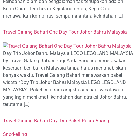
keindahan alam dan pengalaman tak terlupakan adalah
Kepri Coral. Terletak di Kepulauan Riau, Kepri Coral
menawarkan kombinasi sempurna antara keindahan […]
Travel Galang Bahari One Day Tour Johor Bahru Malaysia
Day Trip Johor Bahru Malaysia LEGO LEGOLAND MALAYSIA
by Travel Galang Bahari Bagi Anda yang ingin merasakan
keseruan berlibur di Malaysia tanpa harus menghabiskan
banyak waktu, Travel Galang Bahari menawarkan paket
wisata “Day Trip Johor Bahru Malaysia LEGO LEGOLAND
MALAYSIA”. Paket ini dirancang khusus bagi wisatawan
yang ingin menikmati keindahan dan atraksi Johor Bahru,
terutama […]
Travel Galang Bahari Day Trip Paket Pulau Abang
Snorkelling