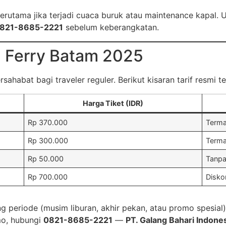
rutama jika terjadi cuaca buruk atau maintenance kapal. U
821-8685-2221
sebelum keberangkatan.
n Ferry Batam 2025
ahabat bagi traveler reguler. Berikut kisaran tarif resmi te
Harga Tiket (IDR)
Rp 370.000
Terma
Rp 300.000
Terma
Rp 50.000
Tanpa 
Rp 700.000
Disko
g periode (musim liburan, akhir pekan, atau promo spesial)
mo, hubungi
0821-8685-2221
—
PT. Galang Bahari Indone