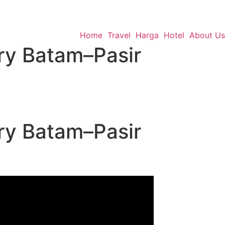
Home
Travel
Harga
Hotel
About Us
rry Batam–Pasir
1
rry Batam–Pasir
1