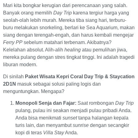
Mari kita bongkar kerugian dari perencanaan yang salah.
Banyak orang memilih
Day Trip
karena tergiur harga yang
seolah-olah lebih murah. Mereka tiba siang hari, terburu-
buru melakukan snorkeling, berlari ke Sea Aquarium, makan
siang dengan terengah-engah, dan harus kembali mengejar
Ferry PP
sebelum matahari terbenam. Akibatnya?
Kelelahan absolut. Alih-alih
healing
atau pemulihan jiwa,
mereka pulang dengan stres tingkat tinggi. Ini adalah tragedi
liburan modern.
Di sinilah
Paket Wisata Kepri Coral Day Trip & Staycation
2D1N
masuk sebagai solusi paling logis dan
menguntungkan. Mengapa?
Monopoli Senja dan Fajar:
Saat rombongan
Day Trip
pulang, pulau ini seakan menjadi pulau pribadi Anda.
Anda bisa menikmati
sunset
tanpa halangan kepala
turis lain, dan menyambut
sunrise
dengan secangkir
kopi di teras
Villa Stay
Anda.