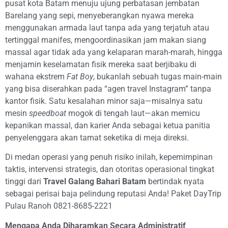
pusat kota Batam menuju ujung perbatasan jembatan
Barelang yang sepi, menyeberangkan nyawa mereka
menggunakan armada laut tanpa ada yang terjatuh atau
tertinggal manifes, mengoordinasikan jam makan siang
massal agar tidak ada yang kelaparan marah-marah, hingga
menjamin keselamatan fisik mereka saat berjibaku di
wahana ekstrem
Fat Boy
, bukanlah sebuah tugas main-main
yang bisa diserahkan pada “agen travel Instagram” tanpa
kantor fisik. Satu kesalahan minor saja—misalnya satu
mesin
speedboat
mogok di tengah laut—akan memicu
kepanikan massal, dan karier Anda sebagai ketua panitia
penyelenggara akan tamat seketika di meja direksi.
Di medan operasi yang penuh risiko inilah, kepemimpinan
taktis, intervensi strategis, dan otoritas operasional tingkat
tinggi dari
Travel Galang Bahari Batam
bertindak nyata
sebagai perisai baja pelindung reputasi Anda! Paket DayTrip
Pulau Ranoh 0821-8685-2221
Mengapa Anda Diharamkan Secara Administratif