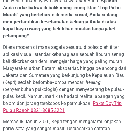
menyelamatkan nyawa serta kewarasan Anda:
Apakah
Anda sadar bahwa di balik iming-iming iklan “Trip Pulau
Murah” yang bertebaran di media sosial, Anda sedang
mempertaruhkan keselamatan keluarga Anda di atas
kapal kayu usang yang kelebihan muatan tanpa jaket
pelampung?
Di era modern di mana segala sesuatu dipoles oleh filter
aplikasi visual, standar kebahagiaan sebuah liburan sering
kali dikorbankan demi mengejar harga yang paling murah.
Masyarakat urban Batam, ekspatriat, hingga pelancong dari
Jakarta dan Sumatera yang berkunjung ke Kepulauan Riau
(Kepri) seolah berlomba-lomba mencari
healing
(penyembuhan psikologis) dengan menyeberang ke pulau-
pulau kecil. Namun, mari kita hadapi realita lapangan yang
kelam dan jarang terekspos ke permukaan.
Paket DayTrip
Pulau Ranoh 0821-8685-2221
Memasuki tahun 2026, Kepri tengah mengalami lonjakan
pariwisata yang sangat masif. Berdasarkan catatan