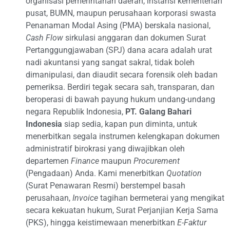
organisasi pemerintahan daerah, instansi kementerian
pusat, BUMN, maupun perusahaan korporasi swasta
Penanaman Modal Asing (PMA) berskala nasional,
Cash Flow
sirkulasi anggaran dan dokumen Surat
Pertanggungjawaban (SPJ) dana acara adalah urat
nadi akuntansi yang sangat sakral, tidak boleh
dimanipulasi, dan diaudit secara forensik oleh badan
pemeriksa. Berdiri tegak secara sah, transparan, dan
beroperasi di bawah payung hukum undang-undang
negara Republik Indonesia,
PT. Galang Bahari
Indonesia
siap sedia, kapan pun diminta, untuk
menerbitkan segala instrumen kelengkapan dokumen
administratif birokrasi yang diwajibkan oleh
departemen
Finance
maupun
Procurement
(Pengadaan) Anda. Kami menerbitkan
Quotation
(Surat Penawaran Resmi) berstempel basah
perusahaan,
Invoice
tagihan bermeterai yang mengikat
secara kekuatan hukum, Surat Perjanjian Kerja Sama
(PKS), hingga keistimewaan menerbitkan
E-Faktur