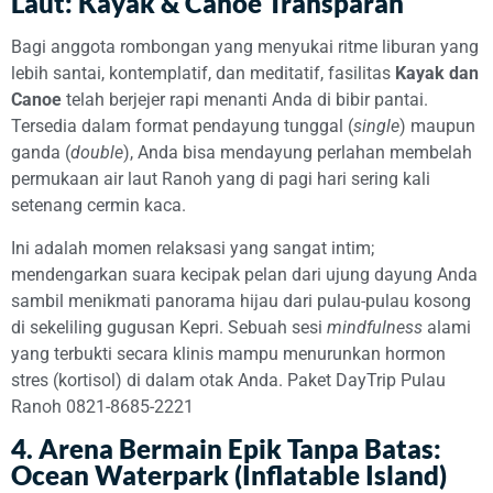
Laut: Kayak & Canoe Transparan
Bagi anggota rombongan yang menyukai ritme liburan yang
lebih santai, kontemplatif, dan meditatif, fasilitas
Kayak dan
Canoe
telah berjejer rapi menanti Anda di bibir pantai.
Tersedia dalam format pendayung tunggal (
single
) maupun
ganda (
double
), Anda bisa mendayung perlahan membelah
permukaan air laut Ranoh yang di pagi hari sering kali
setenang cermin kaca.
Ini adalah momen relaksasi yang sangat intim;
mendengarkan suara kecipak pelan dari ujung dayung Anda
sambil menikmati panorama hijau dari pulau-pulau kosong
di sekeliling gugusan Kepri. Sebuah sesi
mindfulness
alami
yang terbukti secara klinis mampu menurunkan hormon
stres (kortisol) di dalam otak Anda. Paket DayTrip Pulau
Ranoh 0821-8685-2221
4. Arena Bermain Epik Tanpa Batas:
Ocean Waterpark (Inflatable Island)