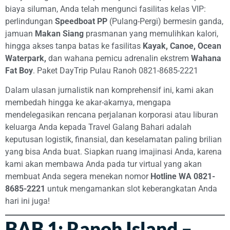
biaya siluman, Anda telah mengunci fasilitas kelas VIP:
perlindungan
Speedboat PP
(Pulang-Pergi) bermesin ganda,
jamuan
Makan Siang
prasmanan yang memulihkan kalori,
hingga akses tanpa batas ke fasilitas
Kayak, Canoe, Ocean
Waterpark,
dan wahana pemicu adrenalin ekstrem
Wahana
Fat Boy
. Paket DayTrip Pulau Ranoh 0821-8685-2221
Dalam ulasan jurnalistik nan komprehensif ini, kami akan
membedah hingga ke akar-akarnya, mengapa
mendelegasikan rencana perjalanan korporasi atau liburan
keluarga Anda kepada Travel Galang Bahari adalah
keputusan logistik, finansial, dan keselamatan paling brilian
yang bisa Anda buat. Siapkan ruang imajinasi Anda, karena
kami akan membawa Anda pada tur virtual yang akan
membuat Anda segera menekan nomor
Hotline WA 0821-
8685-2221
untuk mengamankan slot keberangkatan Anda
hari ini juga!
BAB 1: Ranoh Island –