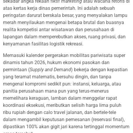
sekadar angka rekaan fiktif
marketing
atau wacana retoris di
atas kertas kerja dinas pemerintah. Ini adalah sebuah
peringatan darurat berskala besar, yang menyalakan lampu
merah menyilaukan mengenai betapa brutal dan buasnya
realita kompetisi antar wisatawan dan perusahaan di
lapangan dalam memperebutkan akses, ruang privasi, dan
kenyamanan fasilitas logistik rekreasi.
Memasuki kalender pergerakan mobilitas pariwisata super
dinamis tahun 2026, hukum ekonomi pasokan dan
permintaan (
Supply and Demand
) bekerja dengan kepastian
yang teramat matematis, bersuhu dingin, dan tanpa
mengenal kompromi sedikit pun: instansi, keluarga, atau
panitia perusahaan mana pun yang terus-menerus
memelihara keraguan, lamban dalam menggelar rapat
koordinasi eksekusi, meributkan selisih harga lima puluh
ribu rupiah dengan calo travel jalanan, dan bertele-tele
dalam mengambil keputusan pemesanan (reservasi final),
dipastikan 100% akan gigit jari karena tertinggal momentum