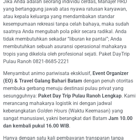
Jika Anda adalah seorang individu cerdas, Manajer HRD
yang bertanggung jawab atas nyawa ratusan karyawan,
atau kepala keluarga yang mendambakan standar
kesempurnaan rekreasi tanpa celah bahaya, maka sudah
saatnya Anda mengubah pola pikir secara radikal. Anda
tidak membutuhkan sekadar “liburan ke pantai”; Anda
membutuhkan sebuah asuransi operasional mahakarya
tropis yang dikelola oleh profesional sejati. Paket DayTrip
Pulau Ranoh 0821-8685-2221
Menyambut animo pariwisata eksklusif,
Event Organizer
(EO) & Travel Galang Bahari Batam
dengan penuh otoritas
membuka gerbang menuju destinasi pulau privat yang
sesungguhnya:
Paket Day Trip Pulau Ranoh Lengkap
. Kami
merancang mahakarya logistik ini dengan jadwal
keberangkatan
Golden Hours
(Waktu Keemasan) yang
sangat manusiawi, yakni berangkat dari Batam
Jam 10.00
dan kembali pukul 16.00 WIB
.
Hanya dengan satu kali pembayaran transparan tanpa