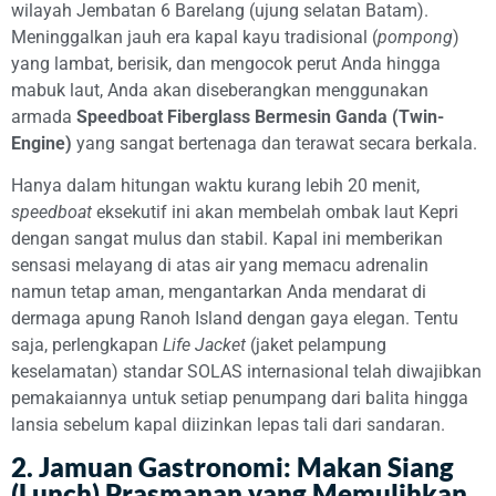
wilayah Jembatan 6 Barelang (ujung selatan Batam).
Meninggalkan jauh era kapal kayu tradisional (
pompong
)
yang lambat, berisik, dan mengocok perut Anda hingga
mabuk laut, Anda akan diseberangkan menggunakan
armada
Speedboat Fiberglass Bermesin Ganda (Twin-
Engine)
yang sangat bertenaga dan terawat secara berkala.
Hanya dalam hitungan waktu kurang lebih 20 menit,
speedboat
eksekutif ini akan membelah ombak laut Kepri
dengan sangat mulus dan stabil. Kapal ini memberikan
sensasi melayang di atas air yang memacu adrenalin
namun tetap aman, mengantarkan Anda mendarat di
dermaga apung Ranoh Island dengan gaya elegan. Tentu
saja, perlengkapan
Life Jacket
(jaket pelampung
keselamatan) standar SOLAS internasional telah diwajibkan
pemakaiannya untuk setiap penumpang dari balita hingga
lansia sebelum kapal diizinkan lepas tali dari sandaran.
2. Jamuan Gastronomi: Makan Siang
(Lunch) Prasmanan yang Memulihkan