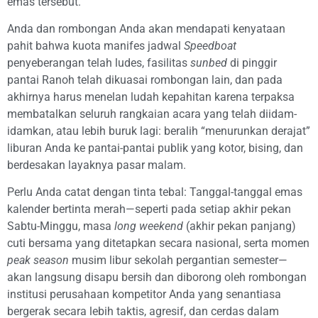
emas tersebut.
Anda dan rombongan Anda akan mendapati kenyataan
pahit bahwa kuota manifes jadwal
Speedboat
penyeberangan telah ludes, fasilitas
sunbed
di pinggir
pantai Ranoh telah dikuasai rombongan lain, dan pada
akhirnya harus menelan ludah kepahitan karena terpaksa
membatalkan seluruh rangkaian acara yang telah diidam-
idamkan, atau lebih buruk lagi: beralih “menurunkan derajat”
liburan Anda ke pantai-pantai publik yang kotor, bising, dan
berdesakan layaknya pasar malam.
Perlu Anda catat dengan tinta tebal: Tanggal-tanggal emas
kalender bertinta merah—seperti pada setiap akhir pekan
Sabtu-Minggu, masa
long weekend
(akhir pekan panjang)
cuti bersama yang ditetapkan secara nasional, serta momen
peak season
musim libur sekolah pergantian semester—
akan langsung disapu bersih dan diborong oleh rombongan
institusi perusahaan kompetitor Anda yang senantiasa
bergerak secara lebih taktis, agresif, dan cerdas dalam