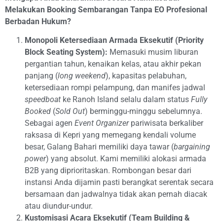
Melakukan Booking Sembarangan Tanpa EO Profesional
Berbadan Hukum?
Monopoli Ketersediaan Armada Eksekutif (Priority
Block Seating System):
Memasuki musim liburan
pergantian tahun, kenaikan kelas, atau akhir pekan
panjang (
long weekend
), kapasitas pelabuhan,
ketersediaan rompi pelampung, dan manifes jadwal
speedboat
ke Ranoh Island selalu dalam status
Fully
Booked
(
Sold Out
) berminggu-minggu sebelumnya.
Sebagai agen
Event Organizer
pariwisata berkaliber
raksasa di Kepri yang memegang kendali volume
besar, Galang Bahari memiliki daya tawar (
bargaining
power
) yang absolut. Kami memiliki alokasi armada
B2B yang diprioritaskan. Rombongan besar dari
instansi Anda dijamin pasti berangkat serentak secara
bersamaan dan jadwalnya tidak akan pernah diacak
atau diundur-undur.
Kustomisasi Acara Eksekutif (Team Building &