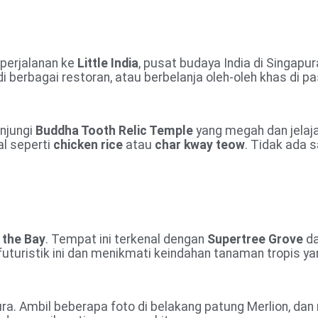
perjalanan ke
Little India
, pusat budaya India di Singapur
 di berbagai restoran, atau berbelanja oleh-oleh khas di p
unjungi
Buddha Tooth Relic Temple
yang megah dan jelaj
l seperti
chicken rice
atau
char kway teow
. Tidak ada 
 the Bay
. Tempat ini terkenal dengan
Supertree Grove
d
futuristik ini dan menikmati keindahan tanaman tropis y
pura. Ambil beberapa foto di belakang patung Merlion, da