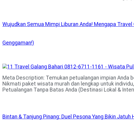
Wujudkan Semua Mimpi Liburan Anda! Mengapa Travel Ga
Genggaman!)
Meta Description: Temukan petualangan impian Anda be
Nikmati paket wisata murah dan lengkap untuk individ
Petualangan Tanpa Batas Anda (Destinasi Lokal & Inte
Bintan & Tanjung Pinang: Duel Pesona Yang Bikin Jatuh