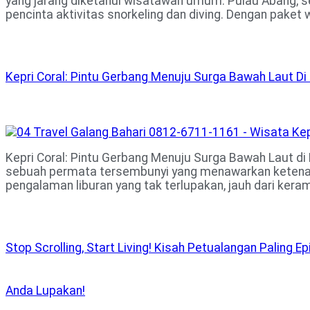
yang jarang diketahui wisatawan umum. Pulau Abang, s
pencinta aktivitas snorkeling dan diving. Dengan paket w
Kepri Coral: Pintu Gerbang Menuju Surga Bawah Laut D
Kepri Coral: Pintu Gerbang Menuju Surga Bawah Laut di
sebuah permata tersembunyi yang menawarkan ketenanga
pengalaman liburan yang tak terlupakan, jauh dari keram
Stop Scrolling, Start Living! Kisah Petualangan Paling 
Anda Lupakan!