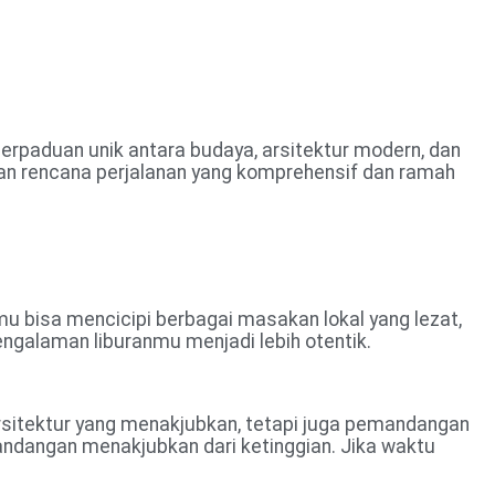
Travel
Harga
Hotel
About Us
perpaduan unik antara budaya, arsitektur modern, dan
ikan rencana perjalanan yang komprehensif dan ramah
kamu bisa mencicipi berbagai masakan lokal yang lezat,
galaman liburanmu menjadi lebih otentik.
 arsitektur yang menakjubkan, tetapi juga pemandangan
ndangan menakjubkan dari ketinggian. Jika waktu