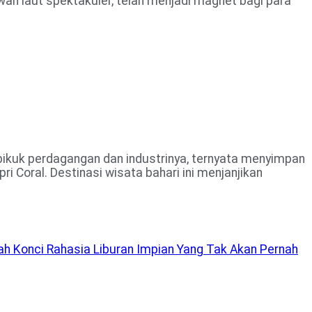
h laut spektakuler, telah menjadi magnet bagi para
pikuk perdagangan dan industrinya, ternyata menyimpan
oral. Destinasi wisata bahari ini menjanjikan
alah Konci Rahasia Liburan Impian Yang Tak Akan Pernah