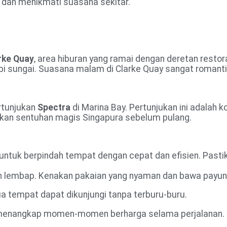
 dan menikmati suasana sekitar.
rke Quay
, area hiburan yang ramai dengan deretan resto
epi sungai. Suasana malam di Clarke Quay sangat romant
rtunjukan
Spectra
di Marina Bay. Pertunjukan ini adalah 
akan sentuhan magis Singapura sebelum pulang.
 untuk berpindah tempat dengan cepat dan efisien. Pas
 lembap. Kenakan pakaian yang nyaman dan bawa payung a
ua tempat dapat dikunjungi tanpa terburu-buru.
menangkap momen-momen berharga selama perjalanan.