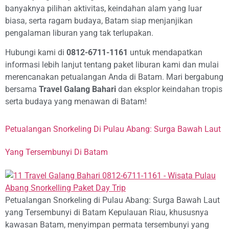
banyaknya pilihan aktivitas, keindahan alam yang luar
biasa, serta ragam budaya, Batam siap menjanjikan
pengalaman liburan yang tak terlupakan.
Hubungi kami di
0812-6711-1161
untuk mendapatkan
informasi lebih lanjut tentang paket liburan kami dan mulai
merencanakan petualangan Anda di Batam. Mari bergabung
bersama
Travel Galang Bahari
dan eksplor keindahan tropis
serta budaya yang menawan di Batam!
Petualangan Snorkeling Di Pulau Abang: Surga Bawah Laut
Yang Tersembunyi Di Batam
Petualangan Snorkeling di Pulau Abang: Surga Bawah Laut
yang Tersembunyi di Batam Kepulauan Riau, khususnya
kawasan Batam, menyimpan permata tersembunyi yang