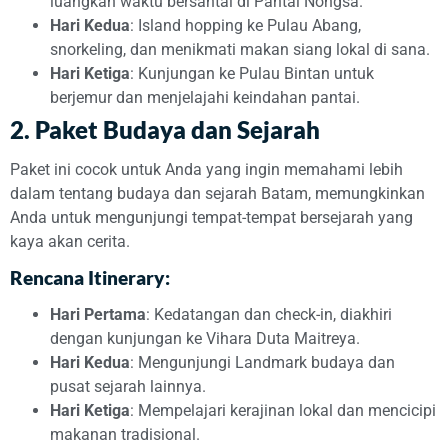
luangkan waktu bersantai di Pantai Nongsa.
Hari Kedua
: Island hopping ke Pulau Abang,
snorkeling, dan menikmati makan siang lokal di sana.
Hari Ketiga
: Kunjungan ke Pulau Bintan untuk
berjemur dan menjelajahi keindahan pantai.
2. Paket Budaya dan Sejarah
Paket ini cocok untuk Anda yang ingin memahami lebih
dalam tentang budaya dan sejarah Batam, memungkinkan
Anda untuk mengunjungi tempat-tempat bersejarah yang
kaya akan cerita.
Rencana Itinerary:
Hari Pertama
: Kedatangan dan check-in, diakhiri
dengan kunjungan ke Vihara Duta Maitreya.
Hari Kedua
: Mengunjungi Landmark budaya dan
pusat sejarah lainnya.
Hari Ketiga
: Mempelajari kerajinan lokal dan mencicipi
makanan tradisional.