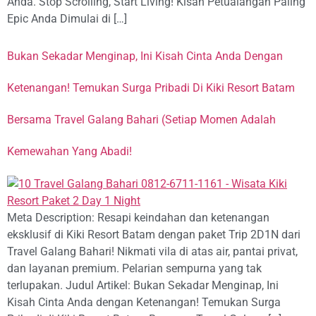
Anda. Stop Scrolling, Start Living! Kisah Petualangan Paling
Epic Anda Dimulai di […]
Bukan Sekadar Menginap, Ini Kisah Cinta Anda Dengan
Ketenangan! Temukan Surga Pribadi Di Kiki Resort Batam
Bersama Travel Galang Bahari (Setiap Momen Adalah
Kemewahan Yang Abadi!
Meta Description: Resapi keindahan dan ketenangan
eksklusif di Kiki Resort Batam dengan paket Trip 2D1N dari
Travel Galang Bahari! Nikmati vila di atas air, pantai privat,
dan layanan premium. Pelarian sempurna yang tak
terlupakan. Judul Artikel: Bukan Sekadar Menginap, Ini
Kisah Cinta Anda dengan Ketenangan! Temukan Surga