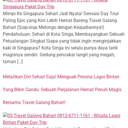
Mimpi Ke Singapura Sehari Jadi Nyata! Sensasi Day Tour
Paling Epic yang Kini Lebih Hemat Bareng Travel Galang
Bahari (Siap-siap Melongo dengan Keajaibannya!)
Pendahuluan: Sehari di Kota Singa, Membayangkan Sebuah
Petualangan Singkat Siapa yang tidak ingin menginjakkan
kaki di Singapura? Kota Singa ini selalu punya daya tarik
magisnya sendiri. Gedung pencakar langit yang megah,
taman […]
Melarikan Diri Sehari Saja! Menguak Pesona Lagoi Bintan
Yang Bikin Candu: Sebuah Perjalanan Hemat Penuh Magis
Bersama Travel Galang Bahari!