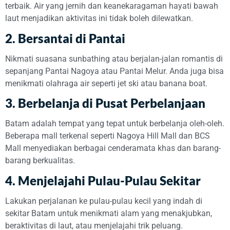
terbaik. Air yang jernih dan keanekaragaman hayati bawah
laut menjadikan aktivitas ini tidak boleh dilewatkan.
2. Bersantai di Pantai
Nikmati suasana sunbathing atau berjalan-jalan romantis di
sepanjang Pantai Nagoya atau Pantai Melur. Anda juga bisa
menikmati olahraga air seperti jet ski atau banana boat.
3. Berbelanja di Pusat Perbelanjaan
Batam adalah tempat yang tepat untuk berbelanja oleh-oleh.
Beberapa mall terkenal seperti Nagoya Hill Mall dan BCS
Mall menyediakan berbagai cenderamata khas dan barang-
barang berkualitas.
4. Menjelajahi Pulau-Pulau Sekitar
Lakukan perjalanan ke pulau-pulau kecil yang indah di
sekitar Batam untuk menikmati alam yang menakjubkan,
beraktivitas di laut, atau menjelajahi trik peluang.