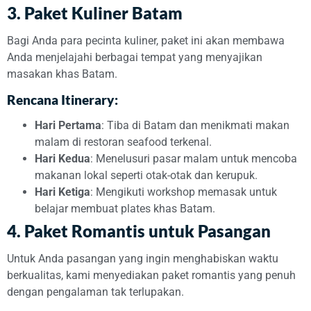
3. Paket Kuliner Batam
Bagi Anda para pecinta kuliner, paket ini akan membawa
Anda menjelajahi berbagai tempat yang menyajikan
masakan khas Batam.
Rencana Itinerary:
Hari Pertama
: Tiba di Batam dan menikmati makan
malam di restoran seafood terkenal.
Hari Kedua
: Menelusuri pasar malam untuk mencoba
makanan lokal seperti otak-otak dan kerupuk.
Hari Ketiga
: Mengikuti workshop memasak untuk
belajar membuat plates khas Batam.
4. Paket Romantis untuk Pasangan
Untuk Anda pasangan yang ingin menghabiskan waktu
berkualitas, kami menyediakan paket romantis yang penuh
dengan pengalaman tak terlupakan.