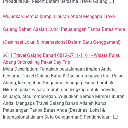
Pribadi di Kiki Resort Batam Bersama Travel Galang […]
Wujudkan Semua Mimpi Liburan Anda! Mengapa Travel
Galang Bahari Adalah Kunci Petualangan Tanpa Batas Anda
(Destinasi Lokal & Internasional Dalam Satu Genggaman!)
Meta Description: Temukan petualangan impian Anda
bersama Travel Galang Bahari! Dari surga bawah laut Pulau
Abang, kemegahan Singapura, hingga pesona Lombok.
Nikmati paket wisata murah dan lengkap untuk individu,
keluarga, atau rombongan. Wujudkan Semua Mimpi Liburan
Anda! Mengapa Travel Galang Bahari Adalah Kunci
Petualangan Tanpa Batas Anda (Destinasi Lokal &
Internasional dalam Satu Genggaman!) Pendahuluan: […]