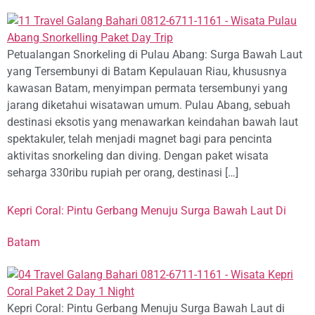
Petualangan Snorkeling di Pulau Abang: Surga Bawah Laut
yang Tersembunyi di Batam Kepulauan Riau, khususnya
kawasan Batam, menyimpan permata tersembunyi yang
jarang diketahui wisatawan umum. Pulau Abang, sebuah
destinasi eksotis yang menawarkan keindahan bawah laut
spektakuler, telah menjadi magnet bagi para pencinta
aktivitas snorkeling dan diving. Dengan paket wisata
seharga 330ribu rupiah per orang, destinasi […]
Kepri Coral: Pintu Gerbang Menuju Surga Bawah Laut Di
Batam
Kepri Coral: Pintu Gerbang Menuju Surga Bawah Laut di