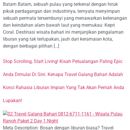
Batam Batam, sebuah pulau yang terkenal dengan hiruk
pikuk perdagangan dan industrinya, ternyata menyimpan
sebuah permata tersembunyi yang menawarkan ketenangan
dan keindahan alam bawah laut yang memukau: Kepri
Coral. Destinasi wisata bahari ini menjanjikan pengalaman
liburan yang tak terlupakan, jauh dari keramaian kota,
dengan berbagai pilihan […]
Stop Scrolling, Start Living! Kisah Petualangan Paling Epic
Anda Dimulai Di Sini: Kenapa Travel Galang Bahari Adalah
Konci Rahasia Liburan Impian Yang Tak Akan Pernah Anda
Lupakan!
Meta Description: Bosan dengan liburan biasa? Travel