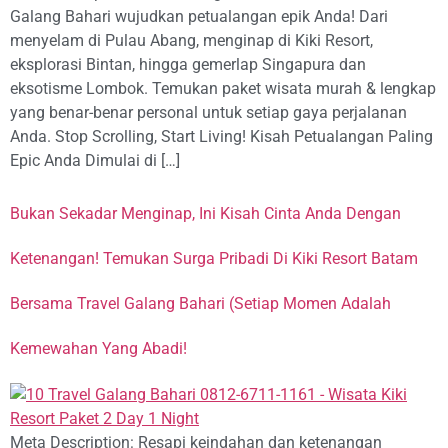
Galang Bahari wujudkan petualangan epik Anda! Dari
menyelam di Pulau Abang, menginap di Kiki Resort,
eksplorasi Bintan, hingga gemerlap Singapura dan
eksotisme Lombok. Temukan paket wisata murah & lengkap
yang benar-benar personal untuk setiap gaya perjalanan
Anda. Stop Scrolling, Start Living! Kisah Petualangan Paling
Epic Anda Dimulai di […]
Bukan Sekadar Menginap, Ini Kisah Cinta Anda Dengan
Ketenangan! Temukan Surga Pribadi Di Kiki Resort Batam
Bersama Travel Galang Bahari (Setiap Momen Adalah
Kemewahan Yang Abadi!
Meta Description: Resapi keindahan dan ketenangan