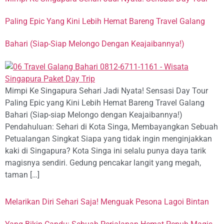
Paling Epic Yang Kini Lebih Hemat Bareng Travel Galang
Bahari (Siap-Siap Melongo Dengan Keajaibannya!)
Mimpi Ke Singapura Sehari Jadi Nyata! Sensasi Day Tour
Paling Epic yang Kini Lebih Hemat Bareng Travel Galang
Bahari (Siap-siap Melongo dengan Keajaibannya!)
Pendahuluan: Sehari di Kota Singa, Membayangkan Sebuah
Petualangan Singkat Siapa yang tidak ingin menginjakkan
kaki di Singapura? Kota Singa ini selalu punya daya tarik
magisnya sendiri. Gedung pencakar langit yang megah,
taman […]
Melarikan Diri Sehari Saja! Menguak Pesona Lagoi Bintan