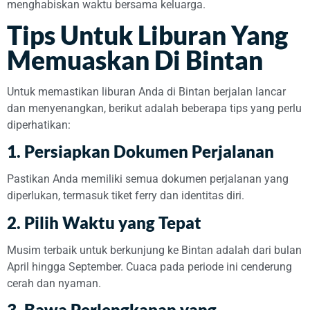
menghabiskan waktu bersama keluarga.
Tips Untuk Liburan Yang
Memuaskan Di Bintan
Untuk memastikan liburan Anda di Bintan berjalan lancar
dan menyenangkan, berikut adalah beberapa tips yang perlu
diperhatikan:
1. Persiapkan Dokumen Perjalanan
Pastikan Anda memiliki semua dokumen perjalanan yang
diperlukan, termasuk tiket ferry dan identitas diri.
2. Pilih Waktu yang Tepat
Musim terbaik untuk berkunjung ke Bintan adalah dari bulan
April hingga September. Cuaca pada periode ini cenderung
cerah dan nyaman.
3. Bawa Perlengkapan yang