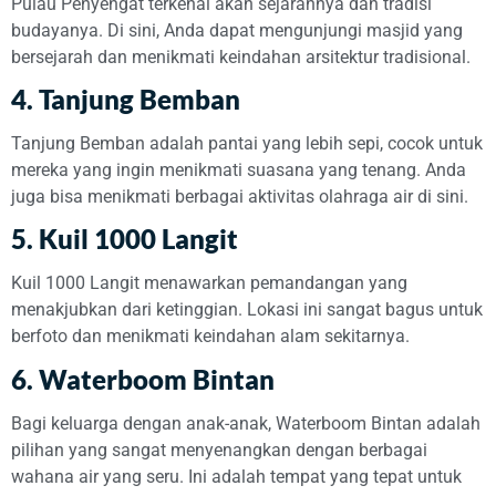
Pulau Penyengat terkenal akan sejarahnya dan tradisi
budayanya. Di sini, Anda dapat mengunjungi masjid yang
bersejarah dan menikmati keindahan arsitektur tradisional.
4. Tanjung Bemban
Tanjung Bemban adalah pantai yang lebih sepi, cocok untuk
mereka yang ingin menikmati suasana yang tenang. Anda
juga bisa menikmati berbagai aktivitas olahraga air di sini.
5. Kuil 1000 Langit
Kuil 1000 Langit menawarkan pemandangan yang
menakjubkan dari ketinggian. Lokasi ini sangat bagus untuk
berfoto dan menikmati keindahan alam sekitarnya.
6. Waterboom Bintan
Bagi keluarga dengan anak-anak, Waterboom Bintan adalah
pilihan yang sangat menyenangkan dengan berbagai
wahana air yang seru. Ini adalah tempat yang tepat untuk