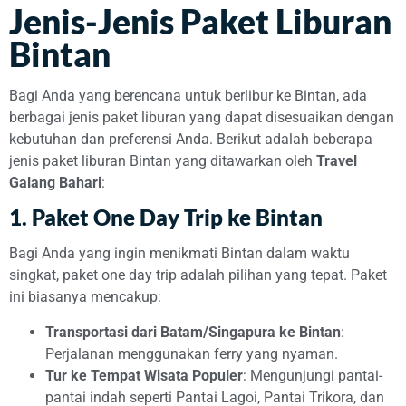
Jenis-Jenis Paket Liburan
Bintan
Bagi Anda yang berencana untuk berlibur ke Bintan, ada
berbagai jenis paket liburan yang dapat disesuaikan dengan
kebutuhan dan preferensi Anda. Berikut adalah beberapa
jenis paket liburan Bintan yang ditawarkan oleh
Travel
Galang Bahari
:
1. Paket One Day Trip ke Bintan
Bagi Anda yang ingin menikmati Bintan dalam waktu
singkat, paket one day trip adalah pilihan yang tepat. Paket
ini biasanya mencakup:
Transportasi dari Batam/Singapura ke Bintan
:
Perjalanan menggunakan ferry yang nyaman.
Tur ke Tempat Wisata Populer
: Mengunjungi pantai-
pantai indah seperti Pantai Lagoi, Pantai Trikora, dan