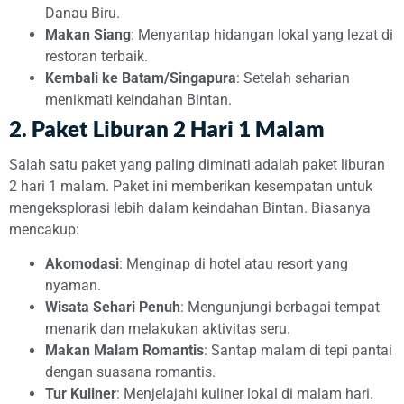
Danau Biru.
Makan Siang
: Menyantap hidangan lokal yang lezat di
restoran terbaik.
Kembali ke Batam/Singapura
: Setelah seharian
menikmati keindahan Bintan.
2. Paket Liburan 2 Hari 1 Malam
Salah satu paket yang paling diminati adalah paket liburan
2 hari 1 malam. Paket ini memberikan kesempatan untuk
mengeksplorasi lebih dalam keindahan Bintan. Biasanya
mencakup:
Akomodasi
: Menginap di hotel atau resort yang
nyaman.
Wisata Sehari Penuh
: Mengunjungi berbagai tempat
menarik dan melakukan aktivitas seru.
Makan Malam Romantis
: Santap malam di tepi pantai
dengan suasana romantis.
Tur Kuliner
: Menjelajahi kuliner lokal di malam hari.