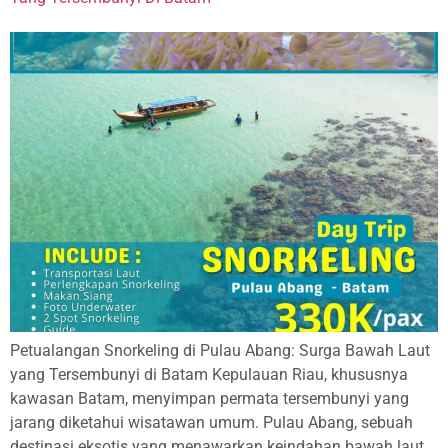
Petualangan Snorkeling di Pulau Abang: Surga Bawah Laut
yang Tersembunyi di Batam Kepulauan Riau, khususnya
kawasan Batam, menyimpan permata tersembunyi yang
jarang diketahui wisatawan umum. Pulau Abang, sebuah
destinasi eksotis yang menawarkan keindahan bawah laut