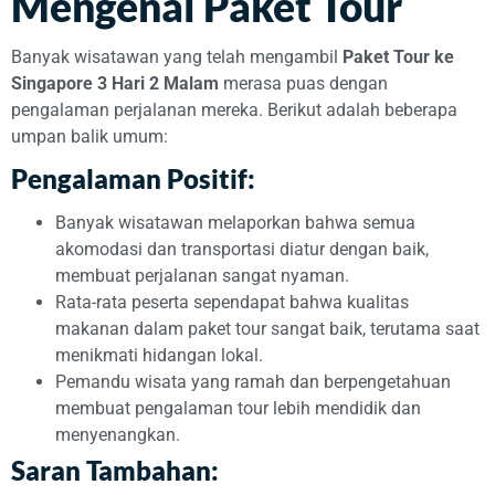
Mengenai Paket Tour
Banyak wisatawan yang telah mengambil
Paket Tour ke
Singapore 3 Hari 2 Malam
merasa puas dengan
pengalaman perjalanan mereka. Berikut adalah beberapa
umpan balik umum:
Pengalaman Positif:
Banyak wisatawan melaporkan bahwa semua
akomodasi dan transportasi diatur dengan baik,
membuat perjalanan sangat nyaman.
Rata-rata peserta sependapat bahwa kualitas
makanan dalam paket tour sangat baik, terutama saat
menikmati hidangan lokal.
Pemandu wisata yang ramah dan berpengetahuan
membuat pengalaman tour lebih mendidik dan
menyenangkan.
Saran Tambahan: