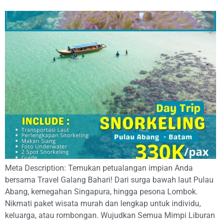
Meta Description: Temukan petualangan impian Anda
bersama Travel Galang Bahari! Dari surga bawah laut Pulau
Abang, kemegahan Singapura, hingga pesona Lombok.
Nikmati paket wisata murah dan lengkap untuk individu,
keluarga, atau rombongan. Wujudkan Semua Mimpi Liburan