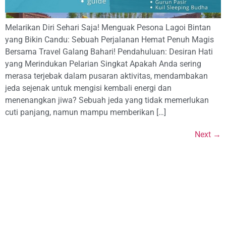
Melarikan Diri Sehari Saja! Menguak Pesona Lagoi Bintan
yang Bikin Candu: Sebuah Perjalanan Hemat Penuh Magis
Bersama Travel Galang Bahari! Pendahuluan: Desiran Hati
yang Merindukan Pelarian Singkat Apakah Anda sering
merasa terjebak dalam pusaran aktivitas, mendambakan
jeda sejenak untuk mengisi kembali energi dan
menenangkan jiwa? Sebuah jeda yang tidak memerlukan
cuti panjang, namun mampu memberikan […]
Next
→