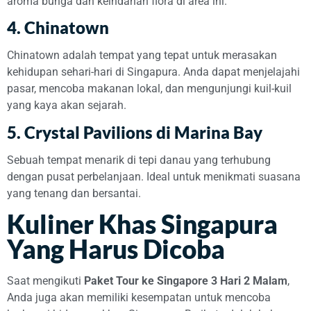
aroma bunga dan keindahan flora di area ini.
4. Chinatown
Chinatown adalah tempat yang tepat untuk merasakan
kehidupan sehari-hari di Singapura. Anda dapat menjelajahi
pasar, mencoba makanan lokal, dan mengunjungi kuil-kuil
yang kaya akan sejarah.
5. Crystal Pavilions di Marina Bay
Sebuah tempat menarik di tepi danau yang terhubung
dengan pusat perbelanjaan. Ideal untuk menikmati suasana
yang tenang dan bersantai.
Kuliner Khas Singapura
Yang Harus Dicoba
Saat mengikuti
Paket Tour ke Singapore 3 Hari 2 Malam
,
Anda juga akan memiliki kesempatan untuk mencoba