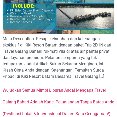
Meta Description: Resapi keindahan dan ketenangan
eksklusif di Kiki Resort Batam dengan paket Trip 2D1N dari
Travel Galang Bahari! Nikmati vila di atas air, pantai privat,
dan layanan premium. Pelarian sempurna yang tak
terlupakan. Judul Artikel: Bukan Sekadar Menginap, Ini
Kisah Cinta Anda dengan Ketenangan! Temukan Surga
Pribadi di Kiki Resort Batam Bersama Travel Galang […]
Wujudkan Semua Mimpi Liburan Anda! Mengapa Travel
Galang Bahari Adalah Kunci Petualangan Tanpa Batas Anda
(Destinasi Lokal & Internasional Dalam Satu Genggaman!)