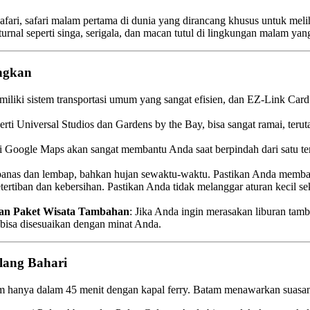
 Safari, safari malam pertama di dunia yang dirancang khusus untuk 
rnal seperti singa, serigala, dan macan tutul di lingkungan malam yan
angkan
miliki sistem transportasi umum yang sangat efisien, dan EZ-Link C
erti Universal Studios dan Gardens by the Bay, bisa sangat ramai, terut
rti Google Maps akan sangat membantu Anda saat berpindah dari satu tem
at panas dan lembap, bahkan hujan sewaktu-waktu. Pastikan Anda memba
tertiban dan kebersihan. Pastikan Anda tidak melanggar aturan kecil
dan Paket Wisata Tambahan
: Jika Anda ingin merasakan liburan tam
bisa disesuaikan dengan minat Anda.
lang Bahari
 hanya dalam 45 menit dengan kapal ferry. Batam menawarkan suasana 