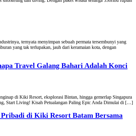
s snorkeling dan diving. Dengan paket wisata seharga 330ribu rupiah
ndustrinya, ternyata menyimpan sebuah permata tersembunyi yang
uran yang tak terlupakan, jauh dari keramaian kota, dengan
Kenapa Travel Galang Bahari Adalah Konci
ginap di Kiki Resort, eksplorasi Bintan, hingga gemerlap Singapura
g, Start Living! Kisah Petualangan Paling Epic Anda Dimulai di […]
Pribadi di Kiki Resort Batam Bersama