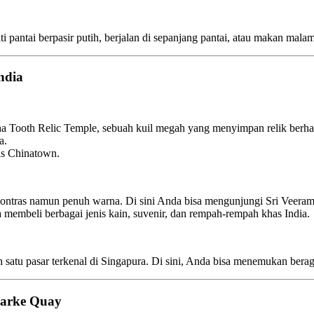
i pantai berpasir putih, berjalan di sepanjang pantai, atau makan mala
ndia
a Tooth Relic Temple, sebuah kuil megah yang menyimpan relik berha
a.
as Chinatown.
 kontras namun penuh warna. Di sini Anda bisa mengunjungi Sri Veera
a membeli berbagai jenis kain, suvenir, dan rempah-rempah khas India.
ah satu pasar terkenal di Singapura. Di sini, Anda bisa menemukan ber
larke Quay