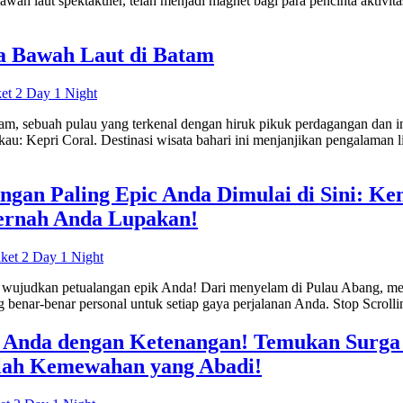
ah laut spektakuler, telah menjadi magnet bagi para pencinta aktivita
a Bawah Laut di Batam
m, sebuah pulau yang terkenal dengan hiruk pikuk perdagangan dan i
Kepri Coral. Destinasi wisata bahari ini menjanjikan pengalaman lib
langan Paling Epic Anda Dimulai di Sini: 
ernah Anda Lupakan!
i wujudkan petualangan epik Anda! Dari menyelam di Pulau Abang, men
nar-benar personal untuk setiap gaya perjalanan Anda. Stop Scrollin
a Anda dengan Ketenangan! Temukan Surga 
alah Kemewahan yang Abadi!