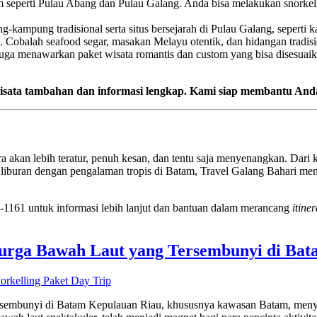
m seperti Pulau Abang dan Pulau Galang. Anda bisa melakukan snorkeling
-kampung tradisional serta situs bersejarah di Pulau Galang, seperti 
. Cobalah seafood segar, masakan Melayu otentik, dan hidangan tradision
 juga menawarkan paket wisata romantis dan custom yang bisa disesu
 wisata tambahan dan informasi lengkap. Kami siap membantu A
a akan lebih teratur, penuh kesan, dan tentu saja menyenangkan. Dari
liburan dengan pengalaman tropis di Batam, Travel Galang Bahari men
1161 untuk informasi lebih lanjut dan bantuan dalam merancang
itine
Surga Bawah Laut yang Tersembunyi di Ba
rsembunyi di Batam Kepulauan Riau, khususnya kawasan Batam, meny