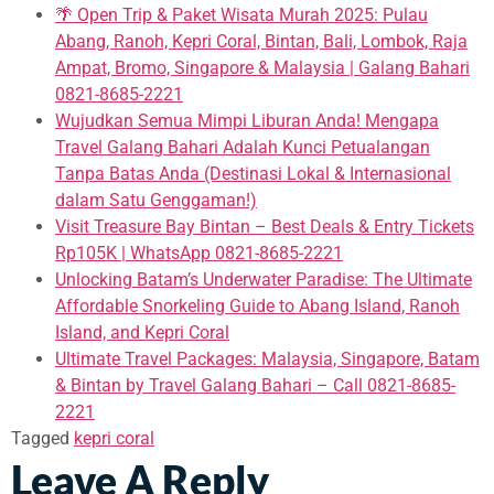
🌴 Open Trip & Paket Wisata Murah 2025: Pulau
Abang, Ranoh, Kepri Coral, Bintan, Bali, Lombok, Raja
Ampat, Bromo, Singapore & Malaysia | Galang Bahari
0821-8685-2221
Wujudkan Semua Mimpi Liburan Anda! Mengapa
Travel Galang Bahari Adalah Kunci Petualangan
Tanpa Batas Anda (Destinasi Lokal & Internasional
dalam Satu Genggaman!)
Visit Treasure Bay Bintan – Best Deals & Entry Tickets
Rp105K | WhatsApp 0821-8685-2221
Unlocking Batam’s Underwater Paradise: The Ultimate
Affordable Snorkeling Guide to Abang Island, Ranoh
Island, and Kepri Coral
Ultimate Travel Packages: Malaysia, Singapore, Batam
& Bintan by Travel Galang Bahari – Call 0821-8685-
2221
Tagged
kepri coral
Leave A Reply