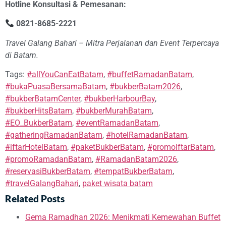
Hotline Konsultasi & Pemesanan:
0821-8685-2221
Travel Galang Bahari – Mitra Perjalanan dan Event Terpercaya
di Batam.
Tags:
#allYouCanEatBatam
,
#buffetRamadanBatam
,
#bukaPuasaBersamaBatam
,
#bukberBatam2026
,
#bukberBatamCenter
,
#bukberHarbourBay
,
#bukberHitsBatam
,
#bukberMurahBatam
,
#EO_BukberBatam
,
#eventRamadanBatam
,
#gatheringRamadanBatam
,
#hotelRamadanBatam
,
#iftarHotelBatam
,
#paketBukberBatam
,
#promoIftarBatam
,
#promoRamadanBatam
,
#RamadanBatam2026
,
#reservasiBukberBatam
,
#tempatBukberBatam
,
#travelGalangBahari
,
paket wisata batam
Related Posts
Gema Ramadhan 2026: Menikmati Kemewahan Buffet