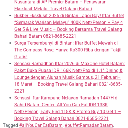
Nusantara di AP Premier Batam – Penawaran
Eksklusif Melalui Travel Galang Bahari
Bukber Eksklusif 2026 di Bintan Lagoi Bay! Iftar Buffet
“Semarak Warisan Melayu” 400K Nett/Person + Pay 4
Get 5 & Live Music – Booking Bersama Travel Galang
Bahari Batam 0821-8685-2221
Surga Tersembunyi di Bintan: Iftar Buffet Mewah di
The Compass Rose, Hanya Rp300 Ribu dengan Takjil
Gratis!
Sensasi Ramadhan Iftar 2026 di MaxOne Hotel Batam:
Paket Buka Puasa IDR 166K Nett/Pax di 1.1° Dining &
Lounge dengan Alunan Musik Gambus, 21 Februari–
18 Maret – Booking Travel Galang Bahari 0821-8685-
2221
Sensasi Iftar Kampung Nelayan Ramadan 1447H di
Sahid Batam Center: All You Can Eat IDR 138K
Nett/Person, Early Bird 118K & Promo Buy 10 Get 1 –
Booking Travel Galang Bahari 0821-8685-2221
Tagged
#allYouCanEatBatam
,
#buffetRamadanBatam
,