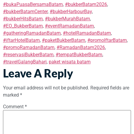
#bukaPuasaBersamaBatam
,
#bukberBatam2026
,
#bukberBatamCenter
,
#bukberHarbourBay
,
#bukberHitsBatam
,
#bukberMurahBatam
,
#EO_BukberBatam
,
#eventRamadanBatam
,
#gatheringRamadanBatam
,
#hotelRamadanBatam
,
#iftarHotelBatam
,
#paketBukberBatam
,
#promoIftarBatam
,
#promoRamadanBatam
,
#RamadanBatam2026
,
#reservasiBukberBatam
,
#tempatBukberBatam
,
#travelGalangBahari
,
paket wisata batam
Leave A Reply
Your email address will not be published.
Required fields are
marked
*
Comment
*