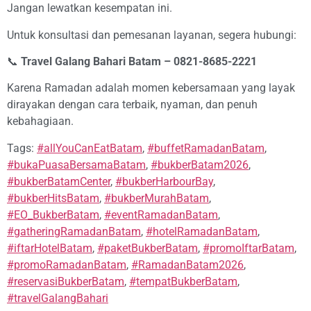
Jangan lewatkan kesempatan ini.
Untuk konsultasi dan pemesanan layanan, segera hubungi:
📞
Travel Galang Bahari Batam – 0821-8685-2221
Karena Ramadan adalah momen kebersamaan yang layak
dirayakan dengan cara terbaik, nyaman, dan penuh
kebahagiaan.
Tags:
#allYouCanEatBatam
,
#buffetRamadanBatam
,
#bukaPuasaBersamaBatam
,
#bukberBatam2026
,
#bukberBatamCenter
,
#bukberHarbourBay
,
#bukberHitsBatam
,
#bukberMurahBatam
,
#EO_BukberBatam
,
#eventRamadanBatam
,
#gatheringRamadanBatam
,
#hotelRamadanBatam
,
#iftarHotelBatam
,
#paketBukberBatam
,
#promoIftarBatam
,
#promoRamadanBatam
,
#RamadanBatam2026
,
#reservasiBukberBatam
,
#tempatBukberBatam
,
#travelGalangBahari