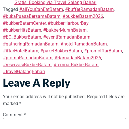
Gratis! Booking via Travel Galang Bahari
Tagged
#allYouCanEatBatam
,
#buffetRamadanBatam
,
#bukaPuasaBersamaBatam
,
#bukberBatam2026
,
#bukberBatamCenter
,
#bukberHarbourBay
,
#bukberHitsBatam
,
#bukberMurahBatam
,
#EO_BukberBatam
,
#eventRamadanBatam
,
#gatheringRamadanBatam
,
#hotelRamadanBatam
,
#iftarHotelBatam
,
#paketBukberBatam
,
#promoIftarBatam
,
#promoRamadanBatam
,
#RamadanBatam2026
,
#reservasiBukberBatam
,
#tempatBukberBatam
,
#travelGalangBahari
Leave A Reply
Your email address will not be published.
Required fields are
marked
*
Comment
*