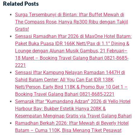
Related Posts
Surga Tersembunyi di Bintan: Iftar Buffet Mewah di
The Compass Rose, Hanya Rp300 Ribu dengan Takjil
Gratis!
Sensasi Ramadhan Iftar 2026 di MaxOne Hotel Batam:
Paket Buka Puasa IDR 166K Nett/Pax di 1.1° Dining &
Lounge dengan Alunan Musik Gambus, 21 Februari–
18 Maret – Booking Travel Galang Bahari 0821-8685-
2221
Sensasi Iftar Kampung Nelayan Ramadan 1447H di
Sahid Batam Center: All You Can Eat IDR 138K
Nett/Person, Early Bird 118K & Promo Buy 10 Get 1 –
Booking Travel Galang Bahari 0821-8685-2221
Semarak Iftar “Kumandang Adzan” 2026 di Yello Hotel
Harbour Bay: Bukber Estetik Hanya 208K &
Kesempatan Menginap Gratis via Travel Galang Bahari
Ramadhan Berkah 2026: Iftar Mewah di Beverly Hotel
Batam – Cuma 110K, Bisa Menang Tiket Pesawat