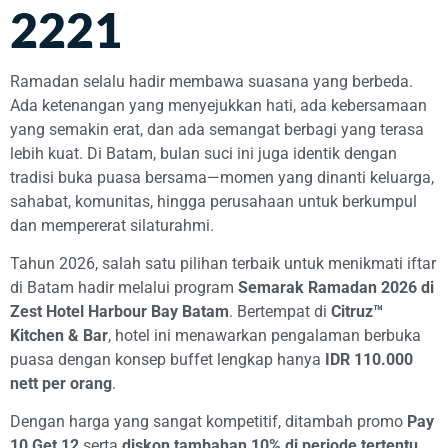
2221
Ramadan selalu hadir membawa suasana yang berbeda.
Ada ketenangan yang menyejukkan hati, ada kebersamaan
yang semakin erat, dan ada semangat berbagi yang terasa
lebih kuat. Di Batam, bulan suci ini juga identik dengan
tradisi buka puasa bersama—momen yang dinanti keluarga,
sahabat, komunitas, hingga perusahaan untuk berkumpul
dan mempererat silaturahmi.
Tahun 2026, salah satu pilihan terbaik untuk menikmati iftar
di Batam hadir melalui program
Semarak Ramadan 2026 di
Zest Hotel Harbour Bay Batam
. Bertempat di
Citruz™
Kitchen & Bar
, hotel ini menawarkan pengalaman berbuka
puasa dengan konsep buffet lengkap hanya
IDR 110.000
nett per orang
.
Dengan harga yang sangat kompetitif, ditambah promo
Pay
10 Get 12
serta
diskon tambahan 10% di periode tertentu
,