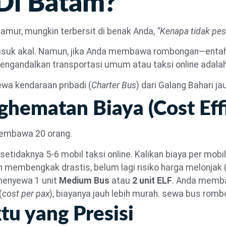
 Di Batam?
njamur, mungkin terbersit di benak Anda,
“Kenapa tidak pesa
 masuk akal. Namun, jika Anda membawa rombongan—entah 
ngandalkan transportasi umum atau taksi online adala
wa kendaraan pribadi (
Charter Bus
) dari Galang Bahari ja
hematan Biaya (Cost Eff
 membawa 20 orang.
idaknya 5-6 mobil taksi online. Kalikan biaya per mobil
n membengkak drastis, belum lagi risiko harga melonjak 
enyewa 1 unit
Medium Bus
atau
2 unit ELF
. Anda memb
(
cost per pax
), biayanya jauh lebih murah. sewa bus ro
u yang Presisi