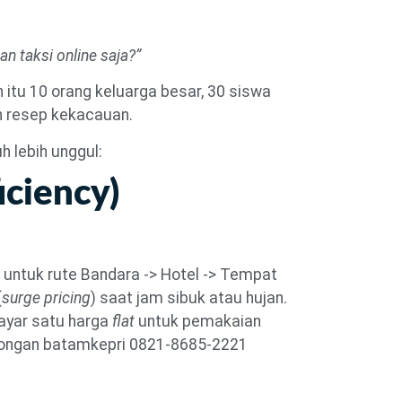
n taksi online saja?”
itu 10 orang keluarga besar, 30 siswa
h resep kekacauan.
uh lebih unggul:
iciency)
 untuk rute Bandara -> Hotel -> Tempat
(
surge pricing
) saat jam sibuk atau hujan.
ayar satu harga
flat
untuk pemakaian
mbongan batamkepri 0821-8685-2221