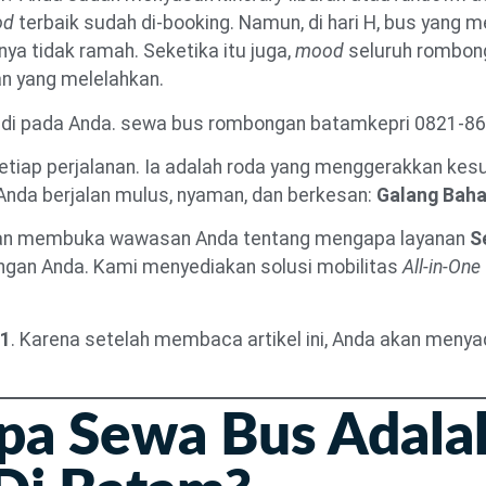
od
terbaik sudah di-booking. Namun, di hari H, bus yang 
nya tidak ramah. Seketika itu juga,
mood
seluruh rombong
n yang melelahkan.
erjadi pada Anda. sewa bus rombongan batamkepri 0821-8
setiap perjalanan. Ia adalah roda yang menggerakkan kes
nda berjalan mulus, nyaman, dan berkesan:
Galang Bahar
i akan membuka wawasan Anda tentang mengapa layanan
S
ngan Anda. Kami menyediakan solusi mobilitas
All-in-One
21
. Karena setelah membaca artikel ini, Anda akan menya
pa Sewa Bus Adala