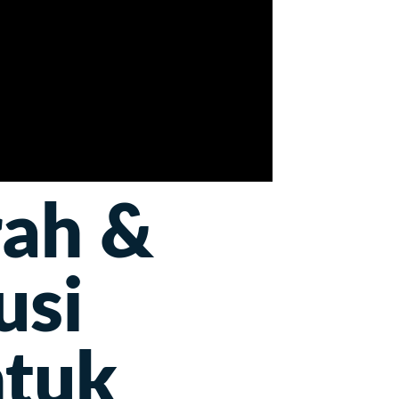
ah &
usi
ntuk