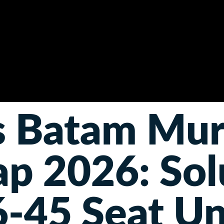
s Batam Mur
ap 2026: Sol
-45 Seat U