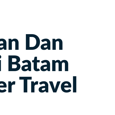
Travel
Harga
Hotel
About Us
an Dan
i Batam
r Travel