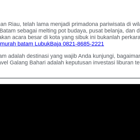
uan Riau, telah lama menjadi primadona pariwisata di wi
atam sebagai melting pot budaya, pusat belanja, dan d
n acara besar di kota yang sibuk ini bukanlah perkara
l murah batam LubukBaja 0821-8685-2221
am adalah destinasi yang wajib Anda kunjungi, bagaim
 Galang Bahari adalah keputusan investasi liburan ter