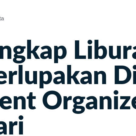
Home
ngkap Libur
erlupakan D
nt Organize
ri