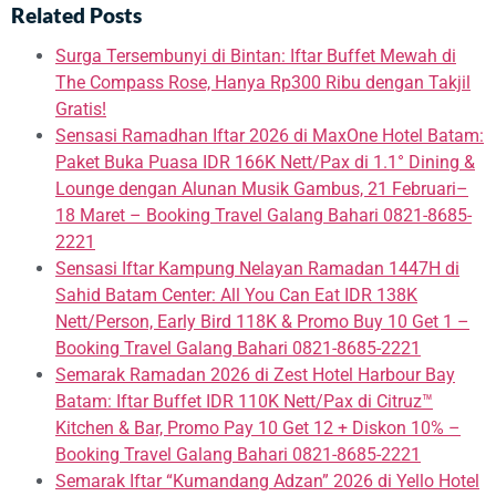
Related Posts
Surga Tersembunyi di Bintan: Iftar Buffet Mewah di
The Compass Rose, Hanya Rp300 Ribu dengan Takjil
Gratis!
Sensasi Ramadhan Iftar 2026 di MaxOne Hotel Batam:
Paket Buka Puasa IDR 166K Nett/Pax di 1.1° Dining &
Lounge dengan Alunan Musik Gambus, 21 Februari–
18 Maret – Booking Travel Galang Bahari 0821-8685-
2221
Sensasi Iftar Kampung Nelayan Ramadan 1447H di
Sahid Batam Center: All You Can Eat IDR 138K
Nett/Person, Early Bird 118K & Promo Buy 10 Get 1 –
Booking Travel Galang Bahari 0821-8685-2221
Semarak Ramadan 2026 di Zest Hotel Harbour Bay
Batam: Iftar Buffet IDR 110K Nett/Pax di Citruz™
Kitchen & Bar, Promo Pay 10 Get 12 + Diskon 10% –
Booking Travel Galang Bahari 0821-8685-2221
Semarak Iftar “Kumandang Adzan” 2026 di Yello Hotel