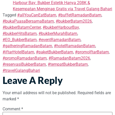
Harbour Bay: Bukber Estetik Hanya 208K &
Kesempatan Menginap Gratis via Travel Galang Bahari
Tagged
#allYouCanEatBatam
,
#buffetRamadanBatam
,
#bukaPuasaBersamaBatam
,
#bukberBatam2026
,
#bukberBatamCenter
,
#bukberHarbourBay
,
#bukberHitsBatam
,
#bukberMurahBatam
,
#EO_BukberBatam
,
#eventRamadanBatam
,
#gatheringRamadanBatam
,
#hotelRamadanBatam
,
#iftarHotelBatam
,
#paketBukberBatam
,
#promoIftarBatam
,
#promoRamadanBatam
,
#RamadanBatam2026
,
#reservasiBukberBatam
,
#tempatBukberBatam
,
#travelGalangBahari
Leave A Reply
Your email address will not be published.
Required fields are
marked
*
Comment
*