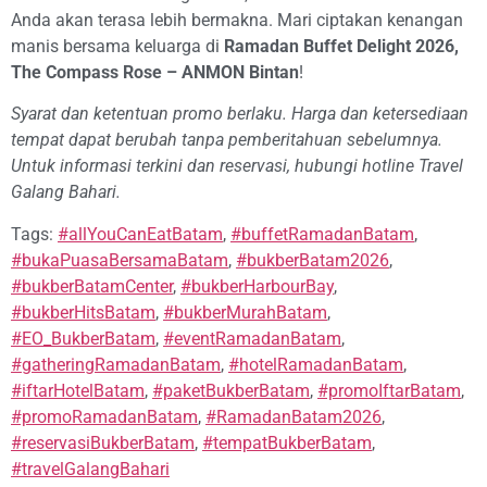
Anda akan terasa lebih bermakna. Mari ciptakan kenangan
manis bersama keluarga di
Ramadan Buffet Delight 2026,
The Compass Rose – ANMON Bintan
!
Syarat dan ketentuan promo berlaku. Harga dan ketersediaan
tempat dapat berubah tanpa pemberitahuan sebelumnya.
Untuk informasi terkini dan reservasi, hubungi hotline Travel
Galang Bahari.
Tags:
#allYouCanEatBatam
,
#buffetRamadanBatam
,
#bukaPuasaBersamaBatam
,
#bukberBatam2026
,
#bukberBatamCenter
,
#bukberHarbourBay
,
#bukberHitsBatam
,
#bukberMurahBatam
,
#EO_BukberBatam
,
#eventRamadanBatam
,
#gatheringRamadanBatam
,
#hotelRamadanBatam
,
#iftarHotelBatam
,
#paketBukberBatam
,
#promoIftarBatam
,
#promoRamadanBatam
,
#RamadanBatam2026
,
#reservasiBukberBatam
,
#tempatBukberBatam
,
#travelGalangBahari