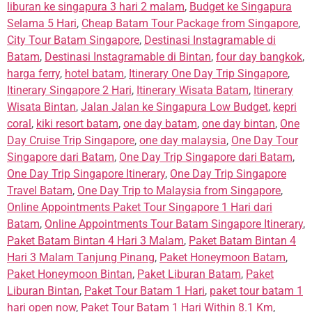
liburan ke singapura 3 hari 2 malam
,
Budget ke Singapura
Selama 5 Hari
,
Cheap Batam Tour Package from Singapore
,
City Tour Batam Singapore
,
Destinasi Instagramable di
Batam
,
Destinasi Instagramable di Bintan
,
four day bangkok
,
harga ferry
,
hotel batam
,
Itinerary One Day Trip Singapore
,
Itinerary Singapore 2 Hari
,
Itinerary Wisata Batam
,
Itinerary
Wisata Bintan
,
Jalan Jalan ke Singapura Low Budget
,
kepri
coral
,
kiki resort batam
,
one day batam
,
one day bintan
,
One
Day Cruise Trip Singapore
,
one day malaysia
,
One Day Tour
Singapore dari Batam
,
One Day Trip Singapore dari Batam
,
One Day Trip Singapore Itinerary
,
One Day Trip Singapore
Travel Batam
,
One Day Trip to Malaysia from Singapore
,
Online Appointments Paket Tour Singapore 1 Hari dari
Batam
,
Online Appointments Tour Batam Singapore Itinerary
,
Paket Batam Bintan 4 Hari 3 Malam
,
Paket Batam Bintan 4
Hari 3 Malam Tanjung Pinang
,
Paket Honeymoon Batam
,
Paket Honeymoon Bintan
,
Paket Liburan Batam
,
Paket
Liburan Bintan
,
Paket Tour Batam 1 Hari
,
paket tour batam 1
hari open now
,
Paket Tour Batam 1 Hari Within 8.1 Km
,