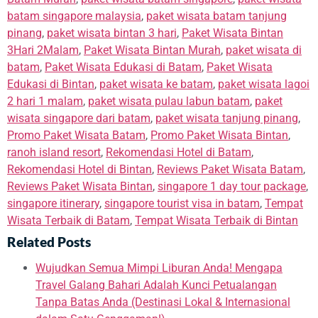
batam singapore malaysia
,
paket wisata batam tanjung
pinang
,
paket wisata bintan 3 hari
,
Paket Wisata Bintan
3Hari 2Malam
,
Paket Wisata Bintan Murah
,
paket wisata di
batam
,
Paket Wisata Edukasi di Batam
,
Paket Wisata
Edukasi di Bintan
,
paket wisata ke batam
,
paket wisata lagoi
2 hari 1 malam
,
paket wisata pulau labun batam
,
paket
wisata singapore dari batam
,
paket wisata tanjung pinang
,
Promo Paket Wisata Batam
,
Promo Paket Wisata Bintan
,
ranoh island resort
,
Rekomendasi Hotel di Batam
,
Rekomendasi Hotel di Bintan
,
Reviews Paket Wisata Batam
,
Reviews Paket Wisata Bintan
,
singapore 1 day tour package
,
singapore itinerary
,
singapore tourist visa in batam
,
Tempat
Wisata Terbaik di Batam
,
Tempat Wisata Terbaik di Bintan
Related Posts
Wujudkan Semua Mimpi Liburan Anda! Mengapa
Travel Galang Bahari Adalah Kunci Petualangan
Tanpa Batas Anda (Destinasi Lokal & Internasional