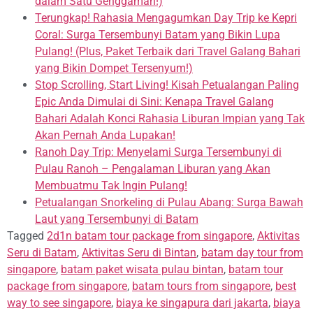
dalam Satu Genggaman!)
Terungkap! Rahasia Mengagumkan Day Trip ke Kepri
Coral: Surga Tersembunyi Batam yang Bikin Lupa
Pulang! (Plus, Paket Terbaik dari Travel Galang Bahari
yang Bikin Dompet Tersenyum!)
Stop Scrolling, Start Living! Kisah Petualangan Paling
Epic Anda Dimulai di Sini: Kenapa Travel Galang
Bahari Adalah Konci Rahasia Liburan Impian yang Tak
Akan Pernah Anda Lupakan!
Ranoh Day Trip: Menyelami Surga Tersembunyi di
Pulau Ranoh – Pengalaman Liburan yang Akan
Membuatmu Tak Ingin Pulang!
Petualangan Snorkeling di Pulau Abang: Surga Bawah
Laut yang Tersembunyi di Batam
Tagged
2d1n batam tour package from singapore
,
Aktivitas
Seru di Batam
,
Aktivitas Seru di Bintan
,
batam day tour from
singapore
,
batam paket wisata pulau bintan
,
batam tour
package from singapore
,
batam tours from singapore
,
best
way to see singapore
,
biaya ke singapura dari jakarta
,
biaya