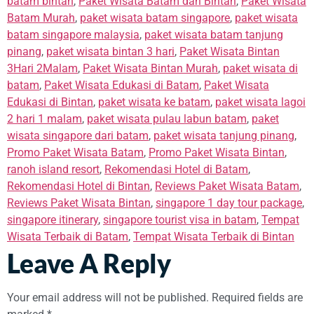
batam bintan
,
Paket Wisata Batam dan Bintan
,
Paket Wisata
Batam Murah
,
paket wisata batam singapore
,
paket wisata
batam singapore malaysia
,
paket wisata batam tanjung
pinang
,
paket wisata bintan 3 hari
,
Paket Wisata Bintan
3Hari 2Malam
,
Paket Wisata Bintan Murah
,
paket wisata di
batam
,
Paket Wisata Edukasi di Batam
,
Paket Wisata
Edukasi di Bintan
,
paket wisata ke batam
,
paket wisata lagoi
2 hari 1 malam
,
paket wisata pulau labun batam
,
paket
wisata singapore dari batam
,
paket wisata tanjung pinang
,
Promo Paket Wisata Batam
,
Promo Paket Wisata Bintan
,
ranoh island resort
,
Rekomendasi Hotel di Batam
,
Rekomendasi Hotel di Bintan
,
Reviews Paket Wisata Batam
,
Reviews Paket Wisata Bintan
,
singapore 1 day tour package
,
singapore itinerary
,
singapore tourist visa in batam
,
Tempat
Wisata Terbaik di Batam
,
Tempat Wisata Terbaik di Bintan
Leave A Reply
Your email address will not be published.
Required fields are