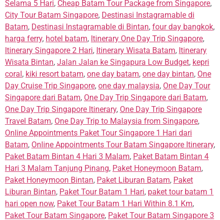
Selama 5 Hari
,
Cheap Batam Tour Package from Singapore
,
City Tour Batam Singapore
,
Destinasi Instagramable di
Batam
,
Destinasi Instagramable di Bintan
,
four day bangkok
,
harga ferry
,
hotel batam
,
Itinerary One Day Trip Singapore
,
Itinerary Singapore 2 Hari
,
Itinerary Wisata Batam
,
Itinerary
Wisata Bintan
,
Jalan Jalan ke Singapura Low Budget
,
kepri
coral
,
kiki resort batam
,
one day batam
,
one day bintan
,
One
Day Cruise Trip Singapore
,
one day malaysia
,
One Day Tour
Singapore dari Batam
,
One Day Trip Singapore dari Batam
,
One Day Trip Singapore Itinerary
,
One Day Trip Singapore
Travel Batam
,
One Day Trip to Malaysia from Singapore
,
Online Appointments Paket Tour Singapore 1 Hari dari
Batam
,
Online Appointments Tour Batam Singapore Itinerary
,
Paket Batam Bintan 4 Hari 3 Malam
,
Paket Batam Bintan 4
Hari 3 Malam Tanjung Pinang
,
Paket Honeymoon Batam
,
Paket Honeymoon Bintan
,
Paket Liburan Batam
,
Paket
Liburan Bintan
,
Paket Tour Batam 1 Hari
,
paket tour batam 1
hari open now
,
Paket Tour Batam 1 Hari Within 8.1 Km
,
Paket Tour Batam Singapore
,
Paket Tour Batam Singapore 3